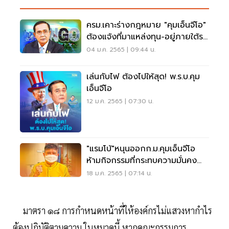
ครม.เคาะร่างกฎหมาย "คุมเอ็นจีโอ"
ต้องแจ้งที่มาแหล่งทุน-อยู่ภายใต้ร
ธน.
04 ม.ค. 2565 | 09:44 น.
เล่นกับไฟ ต้องไปให้สุด! พ.ร.บ.คุม
เอ็นจีโอ
12 ม.ค. 2565 | 07:30 น.
"แรมโบ้"หนุนออกก.ม.คุมเอ็นจีโอ
ห้ามกิจกรรมที่กระทบความมั่นคง
ของรัฐ
18 ม.ค. 2565 | 07:14 น.
มาตรา ๑๘ การกำหนดหน้าที่ให้องค์กรไม่แสวงหากำไร
ต้องปฏิบัติตามความ ในหมวดนี้ หากคณะกรรมการ