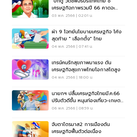
"บิ๊กตู่"วัดชีพจรประเทศไทย ชี้
เศรษฐกิจภาพรวมปี 66 คาดจะ
ขยายตัว 3.6%
03 พ.ค. 2566 | 02:01 น.
ผ่า 9 โจทย์นโยบายเศรษฐกิจ โค้ง
สุดท้าย " เลือกตั้ง" ไทย
04 พ.ค. 2566 | 07:41 น.
เทรน์คนรักสุขภาพมาแรง ดัน
เศรษฐกิจสุขภาพไทยโอกาสโตสูง
04 พ.ค. 2566 | 18:00 น.
นายกฯ ปลื้มเศรษฐกิจไทยมี.ค.66
ปรับตัวดีขึ้น หนุนท่องเที่ยว-เกษตร
ขยายตัว
06 พ.ค. 2566 | 08:59 น.
จับตาไตรมาส2 การเมืองดัน
เศรษฐกิจฟื้นตัวต่อเนื่อง