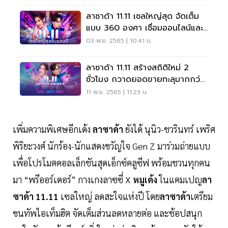
ลาซาด้า 11.11 เซลใหญ่สุด จัดเต็ม
แบบ 360 องศา เชื่อมออนไลน์และ
ออฟไลน์
03 พ.ย. 2565 | 10:41 น.
ลาซาด้า 11.11 สร้างสถิติใหม่ 2
ชั่วโมง กวาดยอดขายทะลุมากกว่า
20 เท่า
11 พ.ย. 2565 | 11:23 น.
เพิ่มความพิเศษอีกเด้ง
ลาซาด้า
ยังได้ นุนิว-ชวรินทร์ เพริศ
พิริยะวงศ์ นักร้อง-นักแสดงขวัญใจ Gen Z มาร่วมถ่ายแบบ
เพื่อโปรโมตคอลเล็กชันสุดเอ็กซ์คลูซีฟ พร้อมชวนทุกคน
มา “พรีออร์เดอร์” กางเกงลาซซี่ X
หมูเด้ง
ในแคมเปญ
ลา
ซาด้า 11.11
เซลใหญ่ ลดสะใจแห่งปี โดย
ลาซาด้า
เตรียม
ขนทัพไอเท็มฮิต จัดเต็มส่วนลดหลายต่อ และช้อปสนุก