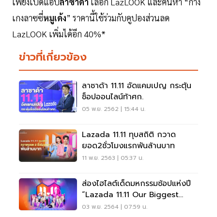
เพียงเปิดแอป
ลาซาด้า
เลือก LazLOOK และค้นหา “กาง
เกงลาซซี่
หมูเด้ง
” ราคานี้ใช้ร่วมกับคูปองส่วนลด
LazLOOK เพิ่มได้อีก 40%*
ข่าวที่เกี่ยวข้อง
ลาซาด้า 11.11 อัดแคมเปญ กระตุ้น
ช็อปออนไลน์ท้าศก.
05 พ.ย. 2562 | 15:44 น.
Lazada 11.11 ทุบสถิติ กวาด
ยอด2ชั่วโมงแรกพันล้านบาท
11 พ.ย. 2563 | 05:37 น.
ส่องไฮไลต์เด็ดมหกรรมช้อปแห่งปี
“Lazada 11.11 Our Biggest
One-Day Sale”
03 พ.ย. 2564 | 07:59 น.