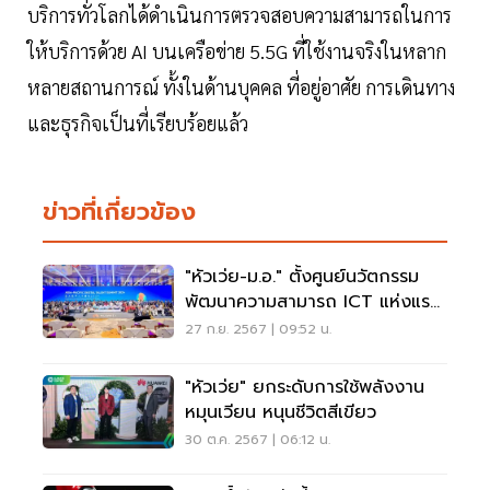
บริการทั่วโลกได้ดำเนินการตรวจสอบความสามารถในการ
ให้บริการด้วย AI บนเครือข่าย 5.5G ที่ใช้งานจริงในหลาก
หลายสถานการณ์ ทั้งในด้านบุคคล ที่อยู่อาศัย การเดินทาง
และธุรกิจเป็นที่เรียบร้อยแล้ว
ข่าวที่เกี่ยวข้อง
"หัวเว่ย-ม.อ." ตั้งศูนย์นวัตกรรม
พัฒนาความสามารถ ICT แห่งแรก
เอเชียแปซิฟิก
27 ก.ย. 2567 | 09:52 น.
"หัวเว่ย" ยกระดับการใช้พลังงาน
หมุนเวียน หนุนชีวิตสีเขียว
30 ต.ค. 2567 | 06:12 น.