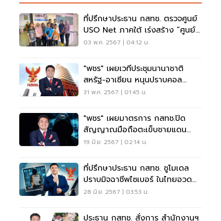
ที่ปรึกษาประธาน กสทช. ตรวจศูนย์
USO Net ภาคใต้ เร่งสร้าง “ศูนย์
ดิจิทัลชุมชน”
03 พ.ค. 2567 | 04:12 น.
"พชร" เผยเวทีประชุมนานาชาติ
สหรัฐ-อาเซียน หนุนปราบคอล
เซ็นเตอร์ของไทย
31 พ.ค. 2567 | 01:45 น.
"พชร" เผยมาตรการ กสทช.ปิด
สัญญาณมือถือตะเข็บชายแดน
ปราบคอลเซ็นเตอร์ได้ผล
19 มิ.ย. 2567 | 02:14 น.
ที่ปรึกษาประธาน กสทช. ชูโมเดล
ปราบมิจฉาชีพไซเบอร์ ในไทยอวด
เวที GSMA
28 มิ.ย. 2567 | 03:53 น.
ประธาน กสทช. สั่งการ สำนักงานฯ