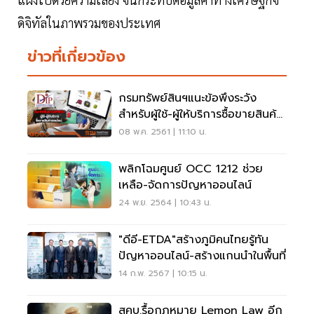
ดิจิทัลในภาพรวมของประเทศ
ข่าวที่เกี่ยวข้อง
กรมทรัพย์สินฯแนะข้อพึงระวัง
สำหรับผู้ใช้-ผู้ให้บริการซื้อขายสินค้า
ออนไลน์
08 พ.ค. 2561 | 11:10 น.
พลิกโฉมศูนย์ OCC 1212 ช่วย
เหลือ-จัดการปัญหาออนไลน์
24 พ.ย. 2564 | 10:43 น.
"ดีอี-ETDA"สร้างภูมิคนไทยรู้ทัน
ปัญหาออนไลน์-สร้างแกนนำในพื้นที่
14 ก.พ. 2567 | 10:15 น.
สคบ.รื้อกฎหมาย Lemon Law อีก