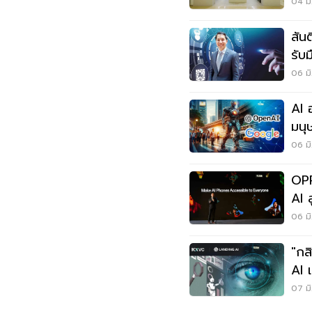
04 มิ
สัน
รับม
06 มิ
AI 
มนุ
Goo
06 มิ
OPP
AI 
67
06 มิ
"กส
AI 
ข้อ
07 มิ