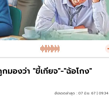
มองว่า "ขี้เกียจ"-"ฉ้อโกง"
อัปเดตล่าสุด :
07 มิ.ย. 67 | 09:34