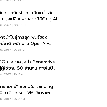
.ย. 2567 | 12:25 น.
ติธาร เสถียรไทย : เปิดเคล็ดลับ
ือ ยุคเปลี่ยนผ่านจากดิจิทัล สู่ AI
.ย. 2567 | 00:00 น.
อาจนำไปสู่การสูญพันธุ์ของ
ษย์ชาติ พนักงาน OpenAI–
gle เตือน
.ย. 2567 | 07:36 น.
O ประกาศมุ่งนำ Generative
สู่ผู้ใช้งาน 50 ล้านคน ภายในปี
.ย. 2567 | 10:13 น.
ิกร เอกซ์" ลงทุนใน Landing
เปิดนวัตกรรม LVM วิเคราะห์
มูลจากภาพถ่าย
.ย. 2567 | 07:27 น.