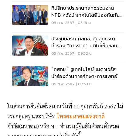
ที่ปรึกษาประธานกสทช.ร่วมงาน
NPB หวังนำเทคโนโลยีป้องกันภัย
ไซเบอร์
05 ก.พ. 2567 | 03:18 น.
ประชุมบอร์ด กสทช. ลุ้นอุทธรณ์
คำร้อง “ไตรรัตน์” มติไม่เห็นชอบ
เลือกเลขาฯ
05 ก.พ. 2567 | 09:52 น.
“กสทช.” ชูเทคโนโลยี เมตาเวิร์ส
นำร่องด้านการศึกษา-การแพทย์
09 ก.พ. 2567 | 07:53 น.
ในส่วนการยืนยันตัวตน ณ วันที่ 11 กุมภาพันธ์ 2567 ไม่
รวมกลุ่มทรู และ บริษัท
โทรคมนาคมแห่งชาติ
จำกัด(มหาชน) หรือ NT จำนวนผู้ยืนยันตัวตนทั้งหมด