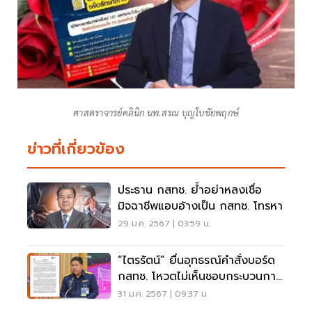
ศาสตราจารย์คลินิก นพ.สรณ บุญใบชัยพฤกษ์
ข่าวที่เกี่ยวข้อง
ประธาน กสทช. ย้ำอย่าหลงเชื่อ
มิจฉาชีพแอบอ้างเป็น กสทช. โทรหา
29 ม.ค. 2567 | 03:59 น.
“ไตรรัตน์” ยื่นอุทธรณ์คำสั่งบอร์ด
กสทช. โหวตไม่เห็นชอบกระบวนการ
สรรหา
31 ม.ค. 2567 | 09:37 น.