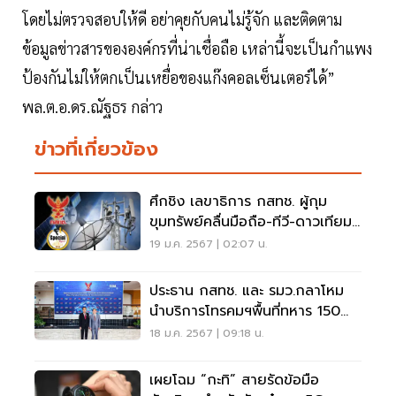
โดยไม่ตรวจสอบให้ดี อย่าคุยกับคนไม่รู้จัก และติดตาม
ข้อมูลข่าวสารขององค์กรที่น่าเชื่อถือ เหล่านี้จะเป็นกำแพง
ป้องกันไม่ให้ตกเป็นเหยื่อของแก๊งคอลเซ็นเตอร์ได้”
พล.ต.อ.ดร.ณัฐธร กล่าว
ข่าวที่เกี่ยวข้อง
ศึกชิง เลขาธิการ กสทช. ผู้กุม
ขุมทรัพย์คลื่นมือถือ-ทีวี-ดาวเทียม
แสนล้าน
19 ม.ค. 2567 | 02:07 น.
ประธาน กสทช. และ รมว.กลาโหม
นำบริการโทรคมฯพื้นที่ทหาร 150
แห่ง
18 ม.ค. 2567 | 09:18 น.
เผยโฉม “กะทิ” สายรัดข้อมือ