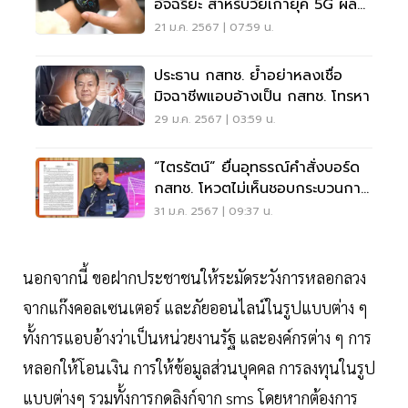
อัจฉริยะ สำหรับวัยเก๋ายุค 5G ผล
งาน 5 หน่วยงานรัฐ
21 ม.ค. 2567 | 07:59 น.
ประธาน กสทช. ย้ำอย่าหลงเชื่อ
มิจฉาชีพแอบอ้างเป็น กสทช. โทรหา
29 ม.ค. 2567 | 03:59 น.
“ไตรรัตน์” ยื่นอุทธรณ์คำสั่งบอร์ด
กสทช. โหวตไม่เห็นชอบกระบวนการ
สรรหา
31 ม.ค. 2567 | 09:37 น.
นอกจากนี้ ขอฝากประชาชนให้ระมัดระวังการหลอกลวง
จากแก๊งคอลเซนเตอร์ และภัยออนไลน์ในรูปแบบต่าง ๆ
ทั้งการแอบอ้างว่าเป็นหน่วยงานรัฐ และองค์กรต่าง ๆ การ
หลอกให้โอนเงิน การให้ข้อมูลส่วนบุคคล การลงทุนในรูป
แบบต่างๆ รวมทั้งการกดลิงก์จาก sms โดยหากต้องการ