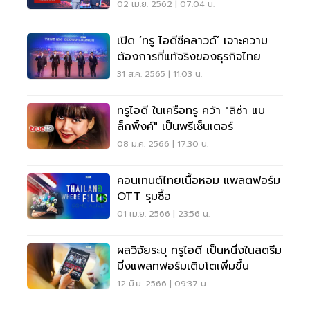
02 เม.ย. 2562 | 07:04 น.
เปิด ‘ทรู ไอดีซีคลาวด์’ เจาะความ
ต้องการที่แท้จริงของธุรกิจไทย
31 ส.ค. 2565 | 11:03 น.
ทรูไอดี ในเครือทรู คว้า "ลิซ่า แบ
ล็กพิ้งค์" เป็นพรีเซ็นเตอร์
08 ม.ค. 2566 | 17:30 น.
คอนเทนต์ไทยเนื้อหอม แพลตฟอร์ม
OTT รุมซื้อ
01 เม.ย. 2566 | 23:56 น.
ผลวิจัยระบุ ทรูไอดี เป็นหนึ่งในสตรีม
มิ่งแพลทฟอร์มเติบโตเพิ่มขึ้น
12 มิ.ย. 2566 | 09:37 น.