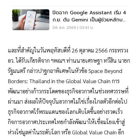
ปิดฉาก Google Assistant เริ่ม 4
ก.ย. ดัน Gemini เป็นผู้ช่วยหลักบน
Android
06 ส.ค. 2569 | 03:41 น.
และที่สำคัญในวันพฤหัสบดีที่ 26 ตุลาคม 2566 กระทรวง
อว. ได้รับเกียรติจาก ฯพณฯ ท่านนายเศรษฐา ทวีสิน นายก
รัฐมนตรี กล่าวปาฐกถาพิเศษในหัวข้อ Space Beyond
Borders: Thailand in the Global Value Chain การ
พัฒนาอย่างก้าวกระโดดของธุรกิจอวกาศในช่วงทศวรรษที่
ผ่านมา ส่งผลให้ปัจจุบันอวกาศไม่ใช่เรื่องไกลตัวอีกต่อไป
ธุรกิจอวกาศไร้พรมแดนของโลกเติบโตขึ้นอย่างรวดเร็ว
กิจการอวกาศประเทศไทยกำลังพัฒนาให้เชื่อมโยงเข้าสู่
ห่วงโซ่มูลค่าในระดับโลก หรือ Global Value Chain อีก