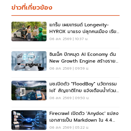
ข่าวที่เกี่ยวข้อง
แกร็บ เผยเทรนด์ Longevity-
HYROX มาแรง ปลุกคนเมือง เรียก
รถไปสวนโต 5 เท่า
06 ส.ค. 2569 | 10:37 น.
ซินเน็ค ปักหมุด AI Economy ดัน
New Growth Engine สร้างราย
ได้ประจำ
06 ส.ค. 2569 | 09:59 น.
มช.เปิดตัว "FloodBoy" นวัตกรรม
IoT สัญชาติไทย แจ้งเตือนน้ำท่วม
เรียลไทม์
06 ส.ค. 2569 | 09:50 น.
Firecrawl เปิดตัว 'anydoc' แปลง
เอกสารเป็น Markdown ใน 4.4
มิลลิวินาที
06 ส.ค. 2569 | 05:22 น.