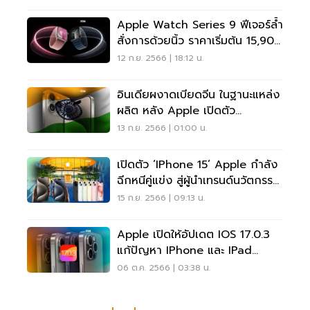
Apple Watch Series 9 ฟีเจอร์ล้ำ
สั่งการด้วยนิ้ว ราคาเริ่มต้น 15,900
บาท
12 ก.ย. 2566 | 18:12 น.
อินเดียผงาดเบียดจีน ในฐานะแหล่ง
ผลิต หลัง Apple เปิดตัว
IPhone15
13 ก.ย. 2566 | 01:00 น.
เปิดตัว ‘iPhone 15’ Apple กำลัง
ฉีกหนีคู่แข่ง สู่ผู้นำเทรนด์นวัตกรรม
รักษ์โลก
15 ก.ย. 2566 | 09:13 น.
Apple เปิดให้อัปเดต IOS 17.0.3
แก้ปัญหา IPhone และ IPad
เครื่องร้อน
06 ต.ค. 2566 | 03:38 น.