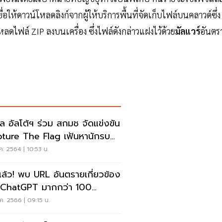
ื่อให้ดาวน์โหลดลิงก์จากผู้ให้บริการพื้นที่จัดเก็บไฟล์บนคลาวด์ซึ่ง
โหลดไฟล์ ZIP ลงบนเครื่อง ซึ่งไฟล์ดังกล่าวแฝงไว้ด้วย
มัลแวร์
อันตร
ล อัลโต้ฯ ร่วม สกมช จัดแข่งขัน
ture The Flag เฟ้นหานักรบ
อร์รุ่นใหม่
ค. 2564 | 10:53 น.
งแล้ว! พบ URL อันตรายเกี่ยวข้อง
 ChatGPT มากกว่า 100
การต่อวัน
ค. 2566 | 09:15 น.