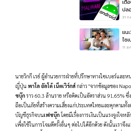
เตื
ปลอ
สมา
31 ก.
แนะ
ไซเบ
11 ส.
นายวิกกี เรย์ ผู้อำนวยการฝ่ายที่ปรึกษาทางไซเบอร์และ
ญี่ปุ่น
พาโล อัลโต้ เน็ตเวิร์กส์
กล่าว "จากข้อมูลของ Napo
ซบุ๊ก
ราว 60.3 ล้านราย หรือคิดเป็นอัตราส่วน 91.65% ซึ่งเ
ถือเป็นภัยที่สร้างความเสี่ยงแก่ประเทศไทยและคุกคามทั
บัญชีธุรกิจบน
เฟซบุ๊ก
โดยมีเรื่องการเงินเป็นแรงจูงใจหล
เพื่อใช้ในการโจมตีครั้งอื่นๆ ต่อไปได้อีกด้วย ดังนั้นเ