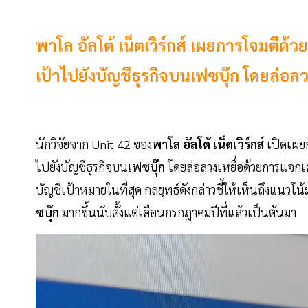
พาโล อัลโต้ เน็ตเวิร์กส์ เผยการโจมตีด้วย
เป้าไปยังบัญชีธุรกิจบนเฟซบุ๊ก โดยล่อลว
นักวิจัยจาก Unit 42 ของ
พาโล อัลโต้ เน็ตเวิร์กส์
เปิดเผยก
ไปยังบัญชีธุรกิจบน
เฟซบุ๊ก
โดยล่อลวงเหยื่อด้วยการแจกเคร
บัญชีเป้าหมายในที่สุด กลยุทธ์ดังกล่าวชี้ให้เห็นถึงแนวโน้
ซบุ๊ก
มากขึ้นนับตั้งแต่เดือนกรกฎาคมปีที่แล้วเป็นต้นมา