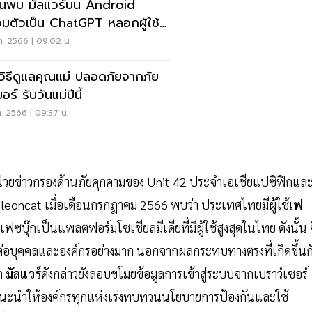
อนพบ มัลแวร์บน Android
มตัวเป็น ChatGPT หลอกผู้ใช้
ร์ทโฟนไทย
ค. 2566 | 09:02 น.
วิธีดูแลคุณแม่ ปลอดภัยจากภัย
อร์ รับวันแม่ปีนี้
ค. 2566 | 09:37 น.
หน่วยข่าวกรองด้านภัยคุกคามของ Unit 42 ประจำเอเชียแปซิฟิกแล
leoncat เมื่อเดือนกรกฎาคม 2566 พบว่า ประเทศไทยมีผู้ใช้
เฟ
ฟซบุ๊กเป็นแพลตฟอร์มโซเชียลมีเดียที่มีผู้ใช้สูงสุดในไทย ดังนั้น จ
้งต่อบุคคลและองค์กรอย่างมาก นอกจากผลกระทบทางตรงที่เกิดขึ้นก
ัก
มัลแวร์
ดังกล่าวยังลอบขโมยข้อมูลการเข้าสู่ระบบจากเบราว์เซอร์
ราจึงแนะนำให้องค์กรทุกแห่งเร่งทบทวนนโยบายการป้องกันและใช้