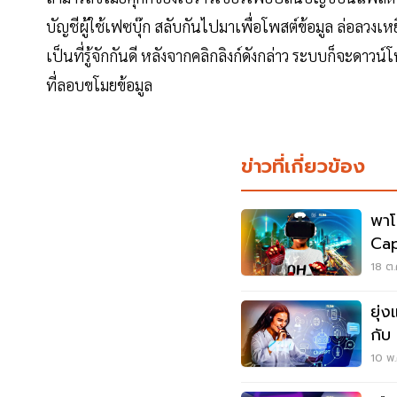
บัญชีผู้ใช้เฟซบุ๊ก สลับกันไปมาเพื่อโพสต์ข้อมูล ล่อลวงเหย
เป็นที่รู้จักกันดี หลังจากคลิกลิงก์ดังกล่าว ระบบก็จะดาวน์
ที่ลอบขโมยข้อมูล
ข่าวที่เกี่ยวข้อง
พาโ
Cap
ไซเบ
18 ต.
ยุ่
กับ
ราย
10 พ.