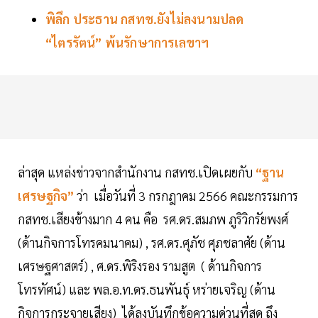
พิลึก ประธาน กสทช.ยังไม่ลงนามปลด
“ไตรรัตน์” พ้นรักษาการเลขาฯ
ล่าสุด แหล่งข่าวจากสำนักงาน กสทช.เปิดเผยกับ
“ฐาน
เศรษฐกิจ”
ว่า เมื่อวันที่ 3 กรกฎาคม 2566 คณะกรรมการ
กสทช.เสียงข้างมาก 4 คน คือ รศ.ดร.สมภพ ภูริวิกรัยพงศ์
(ด้านกิจการโทรคมนาคม) , รศ.ดร.ศุภัช ศุภชลาศัย (ด้าน
เศรษฐศาสตร์) , ศ.ดร.พิริงรอง รามสูต ( ด้านกิจการ
โทรทัศน์) และ พล.อ.ท.ดร.ธนพันธุ์ หร่ายเจริญ (ด้าน
กิจการกระจายเสียง) ได้ลงบันทึกข้อความด่วนที่สุด ถึง