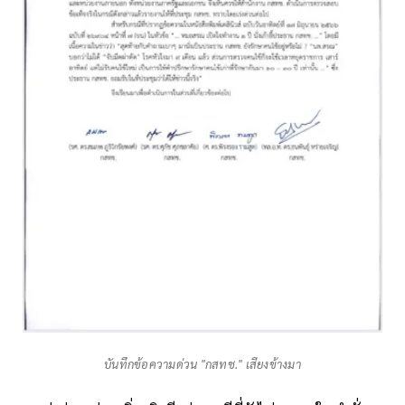
บันทึกข้อความด่วน "กสทช." เสียงข้างมา