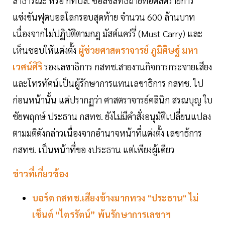
สาธารณะ หรือ กทปส. ซื้อลิขสิทธิ์ถ่ายทอดสดรายการ
แข่งขันฟุตบอลโลกรอบสุดท้าย จำนวน 600 ล้านบาท
เนื่องจากไม่ปฏิบัติตามกฎ มัสต์แคร์รี่ (Must Carry) และ
เห็นชอบให้แต่งตั้ง
ผู้ช่วยศาสตราจารย์ ภูมิศิษฐ์ มหา
เวศน์ศิริ
รองเลขาธิการ กสทช.สายงานกิจการกระจายเสียง
และโทรทัศน์เป็นผู้รักษาการแทนเลขาธิการ กสทช. ไป
ก่อนหน้านั้น แต่ปรากฏว่า ศาสตราจารย์คลินิก สรณบุญ ใบ
ชัยพฤกษ์ ประธาน กสทช. ยังไม่มีคำสั่งอนุมัติเปลี่ยนแปลง
ตามมติดังกล่าวเนื่องจากอำนาจหน้าที่แต่งตั้ง เลขาธ้การ
กสทช. เป็นหน้าที่ขอ งประธาน แต่เพียงผู้เดียว
ข่าวที่เกี่ยวข้อง
บอร์ด กสทช.เสียงข้างมากทวง "ประธาน" ไม่
เซ็นต์ “ไตรรัตน์” พ้นรักษาการเลขาฯ