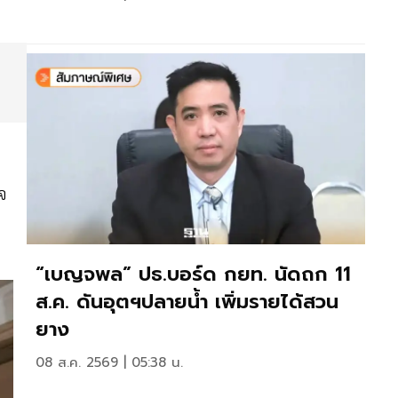
จ
“เบญจพล” ปธ.บอร์ด กยท. นัดถก 11
ส.ค. ดันอุตฯปลายน้ำ เพิ่มรายได้สวน
ยาง
08 ส.ค. 2569 | 05:38 น.