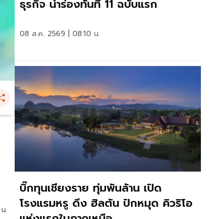
ธุรกิจ นำร่องทันที 11 ฉบับแรก
08 ส.ค. 2569 | 08:10 น.
บิ๊กทุนเชียงราย ทุ่มพันล้าน เปิด
โรงแรมหรู ดึง ฮิลตัน ปักหมุด คิวริโอ
 น.
แห่งแรกในภาคเหนือ