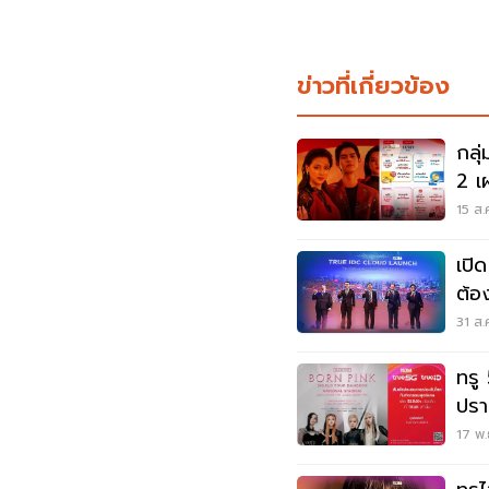
ข่าวที่เกี่ยวข้อง
กลุ่มTRUE โ
2 เผย ผู้ใช้งาน ทรูไอดี เพิ่ม 32 ล้าน
ราย
15 ส.
เปิ
ต้อ
31 ส.
ทรู
ปรา
เอา
17 พ.