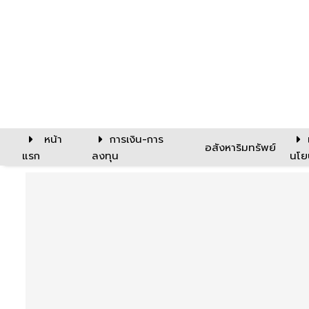
หน้า
การเงิน-การ
อสังหาริมทรัพย์
แรก
ลงทุน
นโย