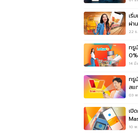
เริ่
ผ่าน
22 ธ.
ทรูม
0% 
14 มี
ทรู
สแก
03 พ.
เปิ
Mas
ครั
10 พ.