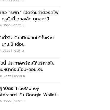
มแล้ว “รฟท.” เปิดจ่ายค่าตั๋วรถไฟ
 ทรูมันนี่ วอลเล็ท ทุกสถานี
ค. 2565 | 08:23 น.
ันนี่Xโลตัส เปิดผ่อนได้ทั้งห้าง
นาน 3 เดือน
.ค. 2566 | 10:24 น.
มันนี่ ประกาศพร้อมให้บริการใบ
นหน้าก่อนโอน-ถอนเงิน
ค. 2566 | 09:35 น.
ดผูกบัตร TrueMoney
tercard กับ Google Wallet
้งแรก
ค. 2566 | 07:55 น.