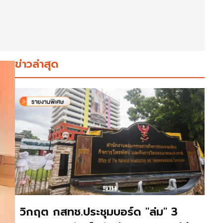
ข่าวล่าสุด
วิกฤต กสทช.ประชุมบอร์ด "ล่ม" 3