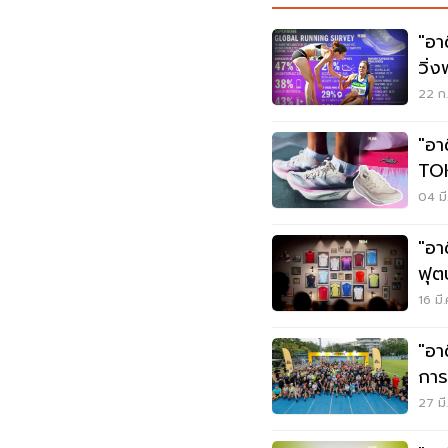
"อา
วิ่
22 ก.
"อา
TOK
มา
04 มี
"อา
ฟุต
20
16 มี
"อา
การ
ร่า
27 มี