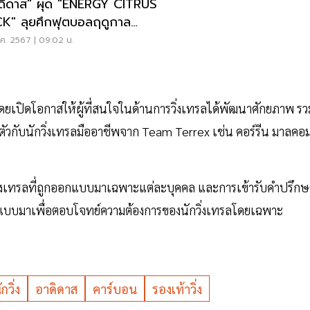
ดิดาส" ผุด "ENERGY CITRUS
K" ลุยศึกฟุตบอลฤดูกาล
/24
.ค. 2567 | 09:02 น.
ล โดยเปิดโอกาสให้ผู้ที่สนใจในด้านการวิ่งเทรลได้พัฒนาศักยภาพ รว
อตัวกับนักวิ่งเทรลมืออาชีพจาก Team Terrex เช่น คอร์รีน มาลคอ
่งเทรลที่ถูกออกแบบมาเฉพาะแต่ละบุคคล และการเข้ารับคำปรึกษ
กแบบมาเพื่อตอบโจทย์ความต้องการของนักวิ่งเทรลโดยเฉพาะ
ักวิ่ง
อาดิดาส
คาร์บอน
รองเท้าวิ่ง