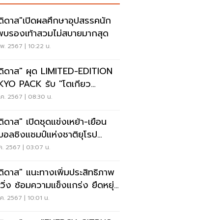
ดิดาส"เปิดผลศึกษาอุปสรรคนัก
งพบรองเท้าสวมไม่สบายมากสุด
พ. 2567 | 10:22 น.
ดิดาส" ผุด LIMITED-EDITION
YO PACK รับ "โตเกียว
ราธอน 2024"
.ค. 2567 | 08:30 น.
ดิดาส" เปิดชุดแข่งเหย้า-เยือน
บอลชิงแชมป์แห่งชาติยุโรป
24
.ค. 2567 | 03:07 น.
ดิดาส" แนะทางเพิ่มประสิทธิภาพ
วิ่ง ซ้อมความแข็งแกร่ง ยืดหยุ่น
งกาย
.ค. 2567 | 10:01 น.