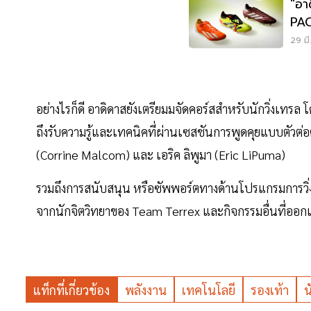
"อา
PAC
23
29 มี
อย่างไรก็ดี อาดิดาสยังเตรียมมจัดคอร์สสำหรับนักวิ่งเทร
ถึงรับความรู้และเทคนิคที่ผ่านเซสชันการพูดคุยแบบตัวต่
(Corrine Malcom) และ เอริค ลิพูมา (Eric LiPuma)
รวมถึงการสนับสนุน หรือซัพพอร์ตทางด้านโปรแกรมการวิ
จากนักจิตวิทยาของ Team Terrex และกิจกรรมอื่นที่ออ
แท็กที่เกี่ยวข้อง
พลังงาน
เทคโนโลยี
รองเท้า
น