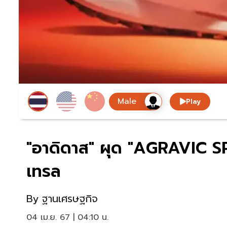
Play
"อาดิดาส" ผุด "AGRAVIC S
เทรล
By
ฐานเศรษฐกิจ
04 เม.ย. 67 | 04:10 น.