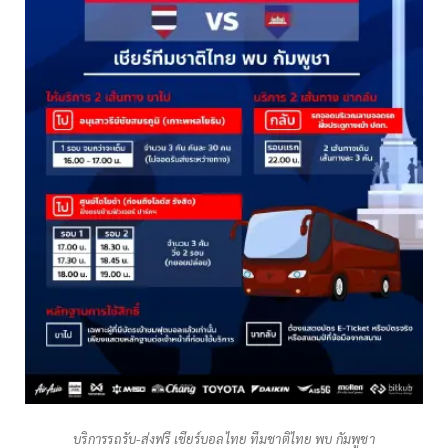
บริการรถรับ-ส่งฟรี เชียร์บอลไทย ทีมชาติไทย พบ กัมพูชา