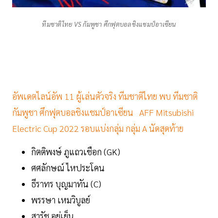
ทีมชาติไทย VS กัมพูชา​ ศึกฟุตบอล​ชิงแชมป์​อาเซียน​
อัพเดตไลน์อัพ 11 ผู้เล่นตัวจริง ทีมชาติไทย พบ ทีมชาติ
กัมพูชา ศึกฟุตบอลชิงแชมป์อาเซียน AFF Mitsubishi
Electric Cup 2022 รอบแบ่งกลุ่ม กลุ่ม A นัดสุดท้าย
กิตติพงษ์ ภูแถวเชือก (GK)
ศศลักษณ์ ไหประโคน
ธีราทร บุญมาทัน (C)
พรรษา เหมวิบูลย์
สารัช อยู่เย็น