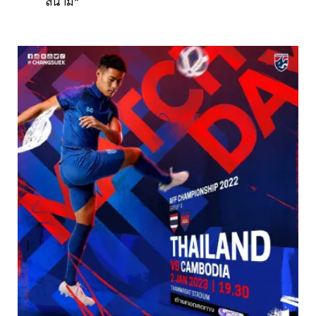
สนาม*