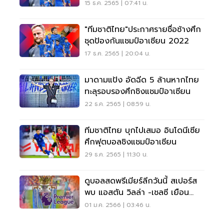
15 ธ.ค. 2565 | 07:41 น.
"ทีมชาติไทย"ประกาศรายชื่อช้างศึก
ชุดป้องกันแชมป์อาเซียน 2022
17 ธ.ค. 2565 | 20:04 น.
มาดามแป้ง อัดฉีด 5 ล้านหากไทย
ทะลุรอบรองศึกชิงแชมป์อาเซียน
22 ธ.ค. 2565 | 08:59 น.
ทีมชาติไทย บุกไปเสมอ อินโดนีเซีย
ศึกฟุตบอลชิงแชมป์อาเซียน
29 ธ.ค. 2565 | 11:30 น.
ดูบอลสดพรีเมียร์ลีกวันนี้ สเปอร์ส
พบ แอสตัน วิลล่า -เชลซี เยือน
ฟอเรสต์
01 ม.ค. 2566 | 03:46 น.