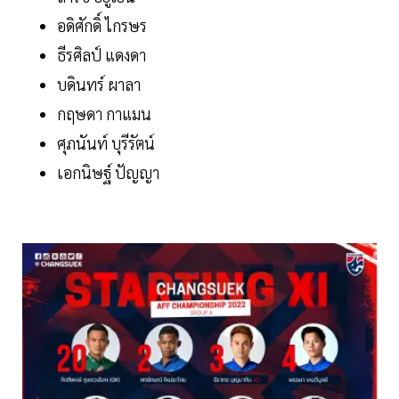
อดิศักดิ์ ไกรษร
ธีรศิลป์ แดงดา
บดินทร์ ผาลา
กฤษดา กาแมน
ศุภนันท์ บุรีรัตน์
เอกนิษฐ์ ปัญญา