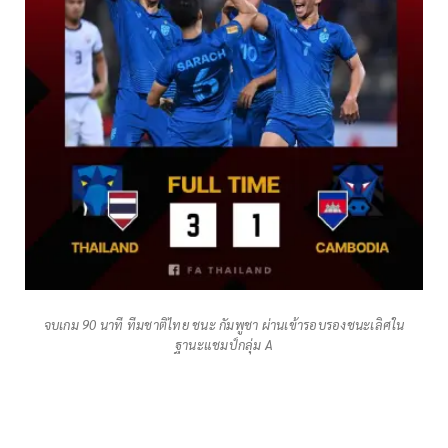
จบเกม 90 นาที ทีมชาติไทย ชนะ กัมพูชา ผ่านเข้ารอบรองชนะเลิศใน
ฐานะแชมป์กลุ่ม A