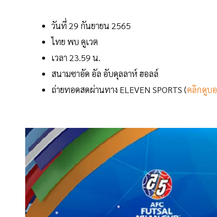
วันที่ 29 กันยายน 2565
ไทย พบ คูเวต
เวลา 23.59 น.
สนามซาอัด อัล อับดุลลาห์ ฮอลล์
ถ่ายทอดสดผ่านทาง ELEVEN SPORTS (
คลิกดูบอ