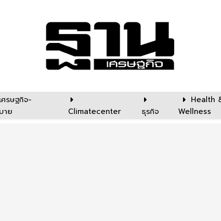
เศรษฐกิจ-
Health 
บาย
Climatecenter
ธุรกิจ
Wellness