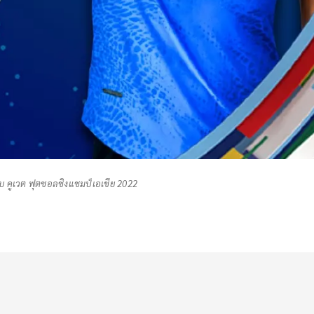
 คูเวต ฟุตซอลชิงแชมป์เอเชีย 2022