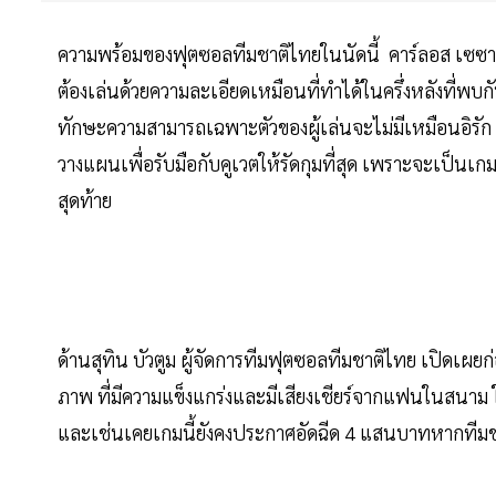
ความพร้อมของฟุตซอลทีมชาติไทยในนัดนี้ คาร์ลอส เซซาร
ต้องเล่นด้วยความละเอียดเหมือนที่ทำได้ในครึ่งหลังที่พบกับ
ทักษะความสามารถเฉพาะตัวของผู้เล่นจะไม่มีเหมือนอิรัก 
วางแผนเพื่อรับมือกับคูเวตให้รัดกุมที่สุด เพราะจะเป็นเ
สุดท้าย
ด้านสุทิน บัวตูม ผู้จัดการทีมฟุตซอลทีมชาติไทย เปิดเผยก
ภาพ ที่มีความแข็งแกร่งและมีเสียงเชียร์จากแฟนในสนาม 
และเช่นเคยเกมนี้ยังคงประกาศอัดฉีด 4 แสนบาทหากทีมช