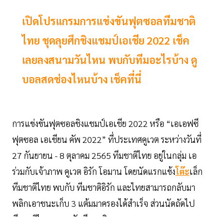
เปิดโปรแกรมการแข่งขันฟุตซอลทีมชาติ
ไทย ชุดลุยศึกชิงแชมป์เอเชีย 2022 เช็ค
เลยลงสนามวันไหน พบกับทีมอะไรบ้าง ดู
บอลสดช่องไหนบ้าง เช็คที่นี่
การแข่งขันฟุตซอลชิงแชมป์เอเชีย 2022 หรือ “เอเอฟซี
ฟุตซอล เอเชียน คัพ 2022” ที่ประเทศคูเวต ระหว่างวันที่
27 กันยายน - 8 ตุลาคม 2565 ทีมชาติไทย อยู่ในกลุ่ม เอ
ร่วมกับเจ้าภาพ คูเวต อิรัก โอมาน โดยนัดแรกแข้ง
โต๊ะ
เล็ก
ทีมชาติไทย พบกับ ทีมชาติอิรัก และไทยสามารถกลับมา
พลิกเอาชนะเก็บ 3 แต้มมาครองได้สำเร็จ ส่วนนัดถัดไป