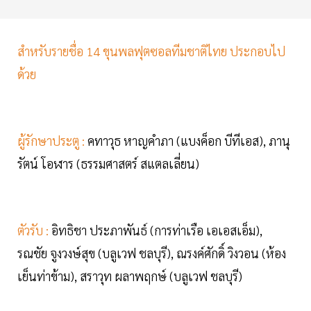
สำหรับรายชื่อ 14 ขุนพลฟุตซอลทีมชาติไทย ประกอบไป
ด้วย
ผู้รักษาประตู :
คทาวุธ หาญคำภา (แบงค็อก บีทีเอส), ภานุ
รัตน์ โอฬาร (ธรรมศาสตร์ สแตลเลี่ยน)
ตัวรับ :
อิทธิชา ประภาพันธ์ (การท่าเรือ เอเอสเอ็ม),
รณชัย จูงวงษ์สุข (บลูเวฟ ชลบุรี), ณรงค์ศักดิ์ วิงวอน (ห้อง
เย็นท่าข้าม), สราวุท ผลาพฤกษ์ (บลูเวฟ ชลบุรี)