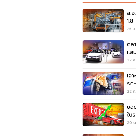
ส.อ
1.8 
25 ส.
ตลา
แสน
27 ส.
เจา
รถ-
เช็คที
22 ก.
ยอด
ในร
ใหม่
20 ต.