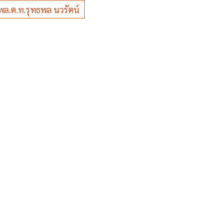
พล.ต.ท.รุทธพล นวรัตน์