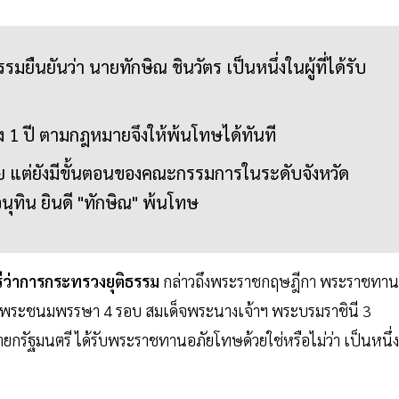
มยืนยันว่า นายทักษิณ ชินวัตร เป็นหนึ่งในผู้ที่ได้รับ
ึง 1 ปี ตามกฎหมายจึงให้พ้นโทษได้ทันที
แต่ยังมีขั้นตอนของคณะกรรมการในระดับจังหวัด
ุทิน ยินดี "ทักษิณ" พ้นโทษ
รีว่าการกระทรวงยุติธรรม
กล่าวถึงพระราชกฤษฎีกา พระราชทาน
พระชนมพรรษา 4 รอบ สมเด็จพระนางเจ้าฯ พระบรมราชินี 3
นายกรัฐมนตรี ได้รับพระราชทานอภัยโทษด้วยใช่หรือไม่ว่า เป็นหนึ่ง