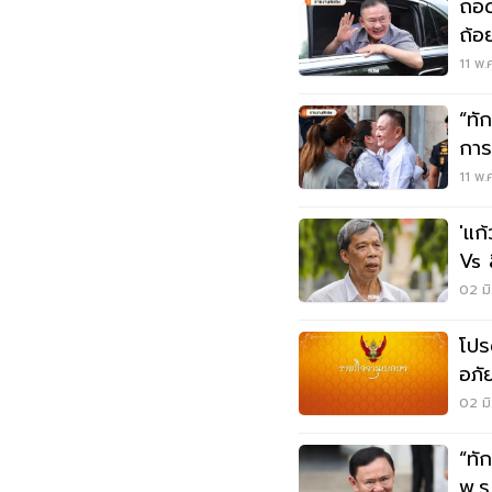
ถอด
ถ้อ
11 พ.
“ทั
การ
11 พ.
'แก
Vs 
02 มิ
โปร
อภั
02 มิ
“ทั
พ.ร