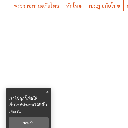
พระราชทานอภัยโทษ
พักโทษ
พ.ร.ฎ.อภัยโทษ
×
เราใช้คุกกี้เพื่อให้
เว็บไซต์ทำงานได้ดีขึ้น
เพิ่มเติม
ยอมรับ