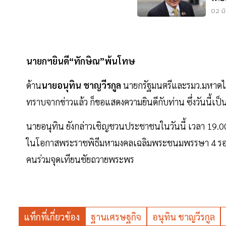
25
02 มิ
นายกฯยินดี“ทักษิณ”พ้นโทษ
ด้าน
นายอนุทิน ชาญวีรกูล
นายกรัฐมนตรีและรมว.มหาดไทย
ทราบจากข่าวแล้ว ก็ขอแสดงความยินดีกับท่าน ซึ่งวันนี้เป็น
นายอนุทิน ยังกล่าวเชิญชวนประชาชนในวันนี้ เวลา 19.00
ในโอกาสพระราชพิธีมหามงคลเฉลิมพระชนมพรรษา 4 รอบ
คนร่วมจุดเทียนชัยถวายพระพร
แท็กที่เกี่ยวข้อง
ฐานเศรษฐกิจ
อนุทิน ชาญวีรกูล