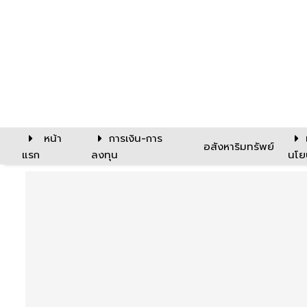
หน้า
การเงิน-การ
อสังหาริมทรัพย์
แรก
ลงทุน
นโย