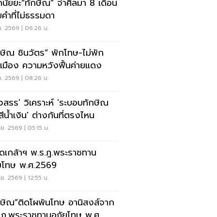
นัยยะ“ทักษิณ” จำศีลมา 8 เดือน
ยคำที่ไม่ธรรมดา
ค. 2569 | 06:26 น.
กษิณ ชินวัตร” พักโทษ-ไม่พัก
เมือง ความหวังฟื้นค่ายแดง
ค. 2569 | 08:26 น.
้วสรร' วิเคราะห์ 'ระบอบทักษิณ
สีน้ำเงิน' ต่างกันที่ตรงไหน
.ย. 2569 | 05:15 น.
ดเกล้าฯ พ.ร.ฎ.พระราชทาน
ยโทษ พ.ศ.2569
.ย. 2569 | 12:55 น.
กษิณ”ติดโผพ้นโทษ อานิสงส์จาก
.ฎ.พระราชทานอภัยโทษ พ.ศ.