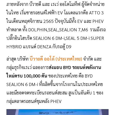
ภายหลังจาก บีวายดี และ เรเว่ ออโตโมทีฟ ผู้จัดจำหน่าย
ในไทย เริ่มขายรถยนต์ไฟฟ้า EV โมเดลแรกคือ ATTO 3
ในเดือนพฤศจิกายน 2565 ปัจจุบันมีทั้ง EV และ PHEV
ทำตลาด ทั้ง DOLPHIN,SEAL,SEALION 7,M6 รวมถึงรถ
ปลั๊กอินไฮบริด SEALION 6 DM-i,SEAL 5 DM-i SUPER
HYBRID แบรนด์ DENZA กับรถตู้ D9
ล่าสุด บริษัท
บีวายดี ออโต้ (ประเทศไทย)
จำกัด และ
กลุ่มธุรกิจเรเว่ ฉลองการ
ส่งมอบ BYD รถยนต์พลังงาน
ใหม่ครบ 100,000 คัน
ของประเทศไทย คือ BYD
SEALION 6 DM-i ที่ผลิตขึ้นจากโรงงานในประเทศไทย
และมียอดจดทะเบียนรถยนต์สะสม สูงเป็นอันดับ 1 ของ
กลุ่มตลาดรถยนต์ขุมพลัง PHEV