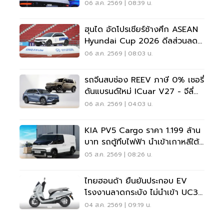
ร่วง
06 ส.ค. 2569 | 08:39 น.
ฮุนได อัดโปรเชียร์ช้างศึก ASEAN
Hyundai Cup 2026 ดีลส่วนลด
5 แสน แจกเสื้อทีมชาติไทย
06 ส.ค. 2569 | 08:03 น.
รถจีนสบช่อง REEV ภาษี 0% เชอรี่
ดันแบรนด์ใหม่ ICuar V27 - จีลี่
ส่ง Starray
06 ส.ค. 2569 | 04:03 น.
KIA PV5 Cargo ราคา 1.199 ล้าน
บาท รถตู้ทึบไฟฟ้า นำเข้าเกาหลีใต้
ภาษี 0%
05 ส.ค. 2569 | 08:26 น.
ไทยฮอนด้า ยืนยันประกอบ EV
โรงงานลาดกระบัง ไม่นำเข้า UC3
เวียดนาม
04 ส.ค. 2569 | 09:19 น.