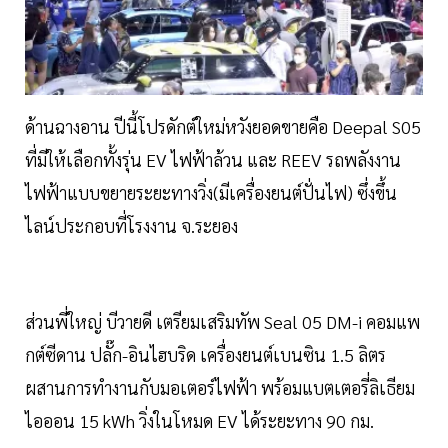
ด้านฉางอาน ปีนี้โปรดักต์ใหม่หวังยอดขายคือ Deepal S05
ที่มีให้เลือกทั้งรุ่น EV ไฟฟ้าล้วน และ REEV รถพลังงาน
ไฟฟ้าแบบขยายระยะทางวิ่ง(มีเครื่องยนต์ปั่นไฟ) ซึ่งขึ้น
ไลน์ประกอบที่โรงงาน จ.ระยอง
ส่วนพี่ใหญ่ บีวายดี เตรียมเสริมทัพ Seal 05 DM-i คอมแพ
กต์ซีดาน ปลั๊ก-อินไฮบริด เครื่องยนต์เบนซิน 1.5 ลิตร
ผสานการทำงานกับมอเตอร์ไฟฟ้า พร้อมแบตเตอรี่ลิเธียม
ไอออน 15 kWh วิ่งในโหมด EV ได้ระยะทาง 90 กม.