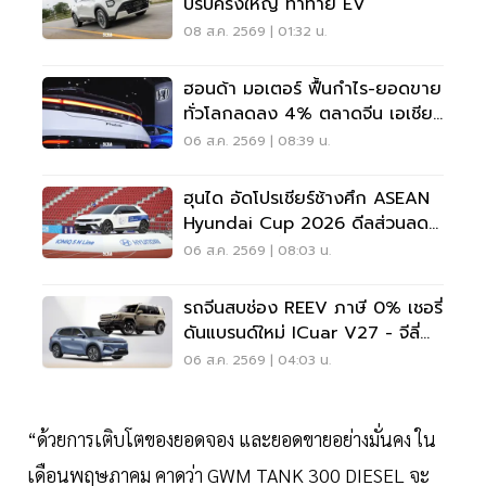
ปรับครั้งใหญ่ ท้าทาย EV
08 ส.ค. 2569 | 01:32 น.
ฮอนด้า มอเตอร์ ฟื้นกำไร-ยอดขาย
ทั่วโลกลดลง 4% ตลาดจีน เอเชีย
ร่วง
06 ส.ค. 2569 | 08:39 น.
ฮุนได อัดโปรเชียร์ช้างศึก ASEAN
Hyundai Cup 2026 ดีลส่วนลด
5 แสน แจกเสื้อทีมชาติไทย
06 ส.ค. 2569 | 08:03 น.
รถจีนสบช่อง REEV ภาษี 0% เชอรี่
ดันแบรนด์ใหม่ ICuar V27 - จีลี่
ส่ง Starray
06 ส.ค. 2569 | 04:03 น.
“ด้วยการเติบโตของยอดจอง และยอดขายอย่างมั่นคง ใน
เดือนพฤษภาคม คาดว่า GWM TANK 300 DIESEL จะ