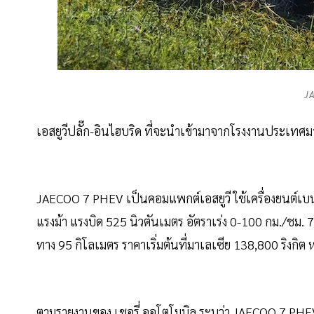
J
เอสยูวีปลั๊ก-อินไฮบริด ที่จะนำเข้ามาจากโรงงานประเทศม
JAECOO 7 PHEV เป็นคอมแพกต์เอสยูวี ใช้เครื่องยนต์เบ
แรงม้า แรงบิด 525 นิวตันเมตร อัตราเร่ง 0-100 กม./ชม. 
ทาง 95 กิโลเมตร ราคาเริ่มต้นที่มาเลเซีย 138,800 ริงกิ
ตามรายงานของ เชอรี่ ออโตโมบิล ระบุว่า JAECOO 7 PHE