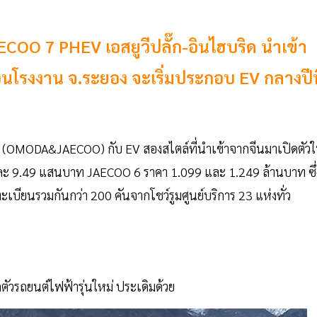
JAECOO 7 PHEV เอสยูวีปลั๊ก-อินไฮบริด นำเข้า
่อนโรงงาน จ.ระยอง จะเริ่มประกอบ EV กลางปีนี
คู (OMODA&JAECOO) กับ EV สองสไตล์ที่นำเข้าจากจีนมาเปิดตัว
99 และ 9.49 แสนบาท JAECOO 6 ราคา 1.099 และ 1.249 ล้านบาท ซึ่
ียนรวมกันกว่า 200 คันจากโชว์รูมศูนย์บริการ 23 แห่งทั่ว
ัวรถยนต์ไฟฟ้ารุ่นใหม่ ประเดิมด้วย