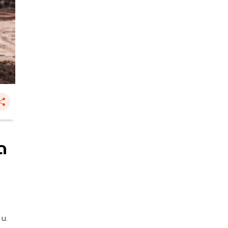
ด
 น.