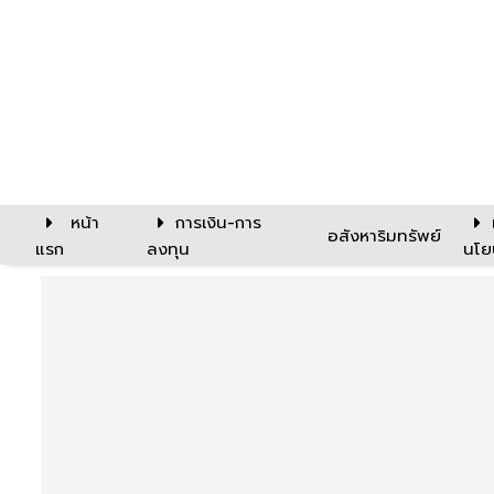
หน้า
การเงิน-การ
อสังหาริมทรัพย์
แรก
ลงทุน
นโย