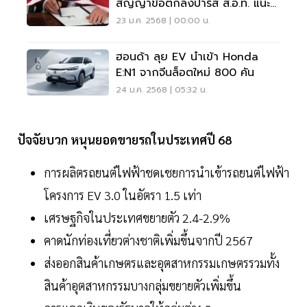
สัญญาข้อตกลงปารีส ส.อ.ท. แนะ
ไทยวางตำแหน่งให้ถูก
23 ม.ค. 2568 | 00:00 น.
ฮอนด้า ลุย EV นำเข้า Honda
E:N1 จากจีนล็อตใหม่ 800 คัน
24 ม.ค. 2568 | 05:32 น.
ปัจจัยบวก หนุนยอดขายรถในประเทศปี 68
การผลิตรถยนต์ไฟฟ้าชดเชยการนำเข้ารถยนต์ไฟฟ้า
โครงการ EV 3.0 ในอัตรา 1.5 เท่า
เศรษฐกิจในประเทศขยายตัว 2.4-2.9%
คาดนักท่องเที่ยวต่างชาติเพิ่มขึ้นจากปี 2567
ส่งออกสินค้าเกษตรและอุตสาหกรรมเกษตรรวมทั้ง
สินค้าอุตสาหกรรมบางกลุ่มขยายตัวเพิ่มขึ้น