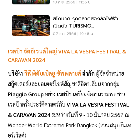
18 ก.ย. 2566 | 11:55 น.
สโกมาดิ รุกตลาดสองล้อไฟฟ้า
เปิดตัว TURISMO
ELECTRONICA
07 ธ.ค. 2566 | 19:48 น.
เวสป้า จัดอีเวนต์ใหญ่ VIVA LA VESPA FESTIVAL &
CARAVAN 2024
บริษัท
วีพีพีดับเบิลยู ซัพพลายส์
จำกัด
ผู้จัดจำหน่าย
สกู๊ตเตอร์และมอเตอร์ไซค์สัญชาติอิตาเลียนจากกลุ่ม
Piaggio Group
อย่าง
เวสป้า
เตรียมจัดงานรวมพลชาว
เวสป้าครั้งประวัติศาสตร์กับ
VIVA LA VESPA FESTIVAL
& CARAVAN 2024
ระหว่างวันที่ 9 - 10 มีนาคม 2567 ณ
Wonder World Extreme Park Bangkok (สวนสนุกวันเด
อร์เวิลด์)