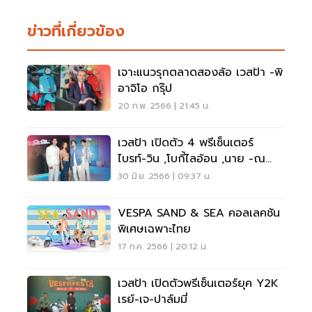
ข่าวที่เกี่ยวข้อง
เจาะแนวรุกตลาดสองล้อ เวสป้า -พิ
อาจิโอ กรุ๊ป
20 ก.พ. 2566 | 21:45 น.
เวสป้า เปิดตัว 4 พรีเซ็นเตอร์
ไบรท์-วิน ,โบกี้ไลอ้อน ,นาย -ณ
ภัทร
30 มิ.ย. 2566 | 09:37 น.
VESPA SAND & SEA คอลเลคชัน
พิเศษเฉพาะไทย
17 ก.ค. 2566 | 20:12 น.
เวสป้า เปิดตัวพรีเซ็นเตอร์ยุค Y2K
เรย์-เจ-ปาล์มมี่