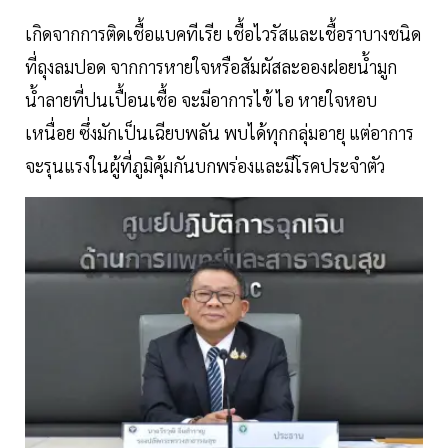
เกิดจากการติดเชื้อแบคทีเรีย เชื้อไวรัสและเชื้อราบางชนิด
ที่ถุงลมปอด จากการหายใจหรือสัมผัสละอองฝอยน้ำมูก
น้ำลายที่ปนเปื้อนเชื้อ จะมีอาการไข้ ไอ หายใจหอบ
เหนื่อย ซึ่งมักเป็นเฉียบพลัน พบได้ทุกกลุ่มอายุ แต่อาการ
จะรุนแรงในผู้ที่ภูมิคุ้มกันบกพร่องและมีโรคประจำตัว