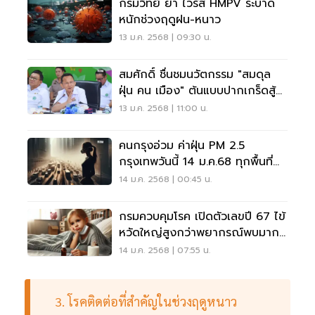
กรมวิทย์ ย้ำ ไวรัส HMPV ระบาด
หนักช่วงฤดูฝน-หนาว
13 ม.ค. 2568 | 09:30 น.
สมศักดิ์ ชื่นชมนวัตกรรม "สมดุล
ฝุ่น คน เมือง" ต้นแบบปากเกร็ดสู้
ฝุ่น PM2.5
13 ม.ค. 2568 | 11:00 น.
คนกรุงอ่วม ค่าฝุ่น PM 2.5
กรุงเทพวันนี้ 14 ม.ค.68 ทุกพื้นที่
เกินเกณฑ์มาตรฐาน
14 ม.ค. 2568 | 00:45 น.
กรมควบคุมโรค เปิดตัวเลขปี 67 ไข้
หวัดใหญ่สูงกว่าพยากรณ์พบมาก
ในเด็ก
14 ม.ค. 2568 | 07:55 น.
3. โรคติดต่อที่สำคัญในช่วงฤดูหนาว