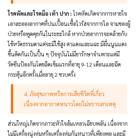
โรคหัดและโรคมือ เท้า ปาก :
โรคหัดเกิดจากการหายใจ
เอาละอองอากาศที่ปนเปื้อนเชื้อไวรัสจากการไอ จามของผู้
ป่วยหรือพูดคุยกันในระยะใกล้ หากป่วยอาการจะคล้ายกับ
ไข้หวัดธรรมดาแต่จะมีไข้สูง ตาแดงและแฉะ มีผื่นนูนแดง
ขึ้นติดกันเป็นปื้น ๆ ปัจจุบันไม่มียารักษาจำเพาะแต่มี
วัคซีนป้องกันโดยฉีดเข็มแรกที่อายุ 9-12 เดือนและฉีด
กระตุ้นอีกครั้งเมื่ออายุ 2 ขวบครึ่ง
4. ภัยสุขภาพหรือการเสียชีวิตที่เกี่ยว
เนื่องจากอากาศหนาวโดยไม่ทราบสาเหตุ
ส่วนใหญ่เกิดจากภาวะหัวใจล้มเหลวเฉียบพลัน เนื่องจาก
ไม่มีเครื่องนุ่งห่มหรือเครื่องห่มกันหนาวที่เพียงพอ และมี