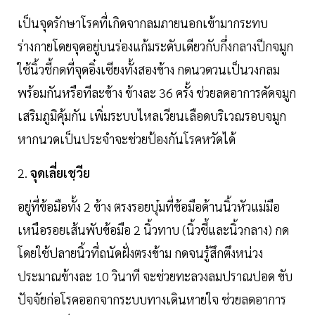
เป็นจุดรักษาโรคที่เกิดจากลมภายนอกเข้ามากระทบ
ร่างกายโดยจุดอยู่บนร่องแก้มระดับเดียวกับกึ่งกลางปีกจมูก
ใช้นิ้วชี้กดที่จุดอิ๋งเซียงทั้งสองข้าง กดนวดวนเป็นวงกลม
พร้อมกันหรือทีละข้าง ข้างละ 36 ครั้ง ช่วยลดอาการคัดจมูก
เสริมภูมิคุ้มกัน เพิ่มระบบไหลเวียนเลือดบริเวณรอบจมูก
หากนวดเป็นประจำจะช่วยป้องกันโรคหวัดได้
2.
จุดเลี่ยเชฺวีย
อยู่ที่ข้อมือทั้ง 2 ข้าง ตรงรอยบุ๋มที่ข้อมือด้านนิ้วหัวแม่มือ
เหนือรอยเส้นพับข้อมือ 2 นิ้วทาบ (นิ้วชี้และนิ้วกลาง) กด
โดยใช้ปลายนิ้วที่ถนัดฝั่งตรงข้าม กดจนรู้สึกตึงหน่วง
ประมาณข้างละ 10 วินาที จะช่วยทะลวงลมปราณปอด ขับ
ปัจจัยก่อโรคออกจากระบบทางเดินหายใจ ช่วยลดอาการ