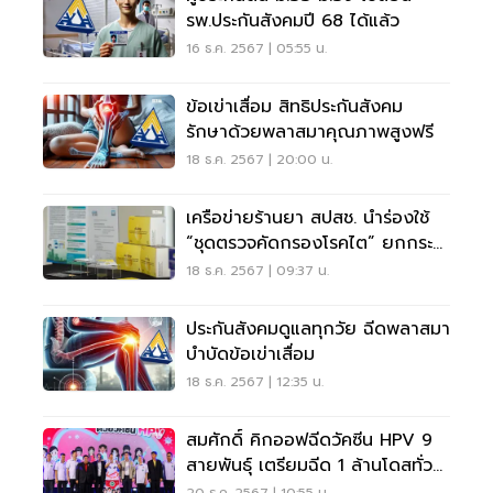
รพ.ประกันสังคมปี 68 ได้แล้ว
16 ธ.ค. 2567 | 05:55 น.
ข้อเข่าเสื่อม สิทธิประกันสังคม
รักษาด้วยพลาสมาคุณภาพสูงฟรี
18 ธ.ค. 2567 | 20:00 น.
เครือข่ายร้านยา สปสช. นำร่องใช้
“ชุดตรวจคัดกรองโรคไต” ยกกระ
ดับสุขภาวะคนไทย
18 ธ.ค. 2567 | 09:37 น.
ประกันสังคมดูแลทุกวัย ฉีดพลาสมา
บำบัดข้อเข่าเสื่อม
18 ธ.ค. 2567 | 12:35 น.
สมศักดิ์ คิกออฟฉีดวัคซีน HPV 9
สายพันธุ์ เตรียมฉีด 1 ล้านโดสทั่ว
ประเทศ