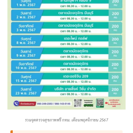
รวมจุดตรวจสุขภาพฟรี กทม. เดือนพฤศจิกายน 2567