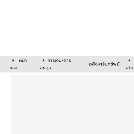
หน้า
การเงิน-การ
อสังหาริมทรัพย์
แรก
ลงทุน
นโย