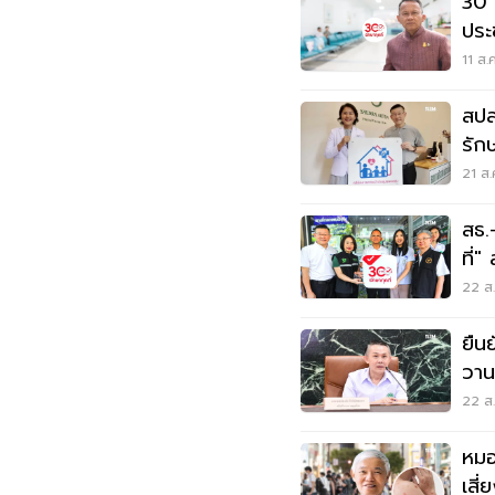
30 ร
ประ
11 ส.
สปส
รักษ
ครอ
21 ส.
สธ.
ที่
22 ส.
ยืน
วาน
22 ส.
หมอ
เสี