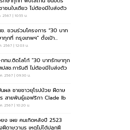
ักษาทุกที่ พบโลโก้นี้ ยื่นบัตร
ชาชนใบเดียว ไม่ต้องมีใบส่งตัว
ค. 2567 | 10:55 น.
ช. ชวนร่วมโครงการ “30 บาท
าทุกที่ กรุงเทพฯ" ตั้งเป้า
บคลุมครบ 50 เขต
ค. 2567 | 12:03 น.
-กทม.ติดโลโก้ "30 บาทรักษาทุก
" สปสช.การันตี ไม่ต้องมีใบส่งตัว
ค. 2567 | 09:30 น.
ยันผล ชายชาวยุโรปป่วย ฝีดาษ
ร สายพันธุ์แอฟริกา Clade Ib
ค. 2567 | 10:20 น.
ยง เผย คนเกิดหลังปี 2523
่ยงฝีดาษวานร เหตุไม่ได้ปลูกฝี