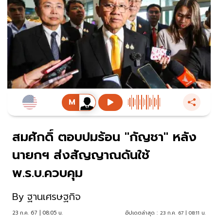
สมศักดิ์ ตอบปมร้อน "กัญชา" หลัง
นายกฯ ส่งสัญญาณดันใช้
พ.ร.บ.ควบคุม
By
ฐานเศรษฐกิจ
23 ก.ค. 67 | 08:05 น.
อัปเดตล่าสุด :
23 ก.ค. 67 | 08:11 น.