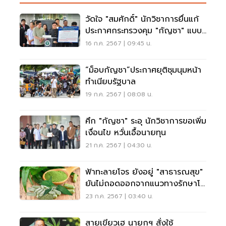
วัดใจ "สมศักดิ์" นักวิชาการยื่นแก้
ประกาศกระทรวงคุม "กัญชา" แบบ
มีเงื่อนไข
16 ก.ค. 2567 | 09:45 น.
“ม็อบกัญชา”ประกาศยุติชุมนุมหน้า
ทำเนียบรัฐบาล
19 ก.ค. 2567 | 08:08 น.
ศึก "กัญชา" ระอุ นักวิชาการขอเพิ่ม
เงื่อนไข หวั่นเอื้อนายทุน
21 ก.ค. 2567 | 04:30 น.
ฟ้าทะลายโจร ยังอยู่ "สาธารณสุข"
ยันไม่ถอดออกจากแนวทางรักษาโค
วิด
23 ก.ค. 2567 | 03:40 น.
สายเขียวเฮ นายกฯ สั่งใช้