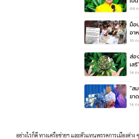
เป็
ปร
09 ก
ม็อ
อาห
10 ก.
ส่อ
เสรี
14 ก.
"สม
ขา
ก.พ
14 ก.
อย่างไรก็ดี ทางเครือข่ายฯ และตัวแทนพรรคการเมืองต่าง 