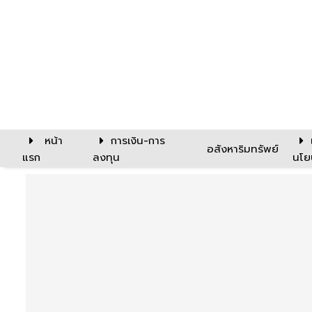
หน้า
การเงิน-การ
อสังหาริมทรัพย์
แรก
ลงทุน
นโย