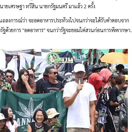
งนายเศรษฐา ทวีสิน นายกรัฐมนตรี มาแล้ว 2 ครั้ง
กแถลงการณ์ว่า จะอดอาหารประท้วงไปจนกว่าจะได้รับคำตอบจาก
องรัฐด้วยการ "อดอาหาร" จนกว่ารัฐจะยอมไต่สวนก่อนการพิพากษา..