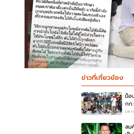
ข่าวที่เกี่ยวข้อง
ม็อ
กก.
คุม
08 ก.
สมศ