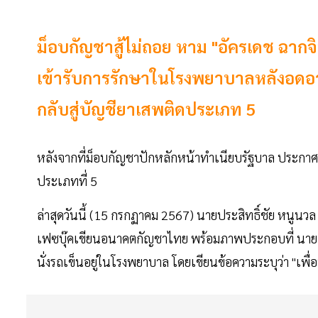
ม็อบกัญชาสู้ไม่ถอย หาม "อัครเดช ฉา
เข้ารับการรักษาในโรงพยาบาลหลังอดอ
กลับสู่บัญชียาเสพติดประเภท 5
หลังจากที่ม็อบกัญชาปักหลักหน้าทำเนียบรัฐบาล ประกา
ประเภทที่ 5
ล่าสุดวันนี้ (15 กรกฏาคม 2567) นายประสิทธิ์ชัย หนูน
เฟซบุ๊คเขียนอนาคตกัญชาไทย พร้อมภาพประกอบที่ นายอ
นั่งรถเข็นอยู่ในโรงพยาบาล โดยเขียนข้อความระบุว่า "เพ