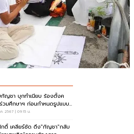
บกัญชา บุกทำเนียบ ร้องตั้งค
ร่วมศึกษาฯ ก่อนกําหนดรูปแบบ
"กัญชา"
ค. 2567 | 09:15 น.
ักดิ์ เคลียร์ชัด ดึง"กัญชา"กลับ