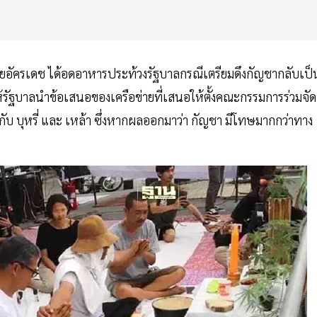
ะ นายอัครเดช ได้อดอาหารประท้วงรัฐบาลกรณีเตรียมดึงกัญชากลับเป็
้รัฐบาลนำข้อเสนอของเครือข่ายที่เสนอให้ตั้งคณะกรรมการร่วมจัด
กับ บุหรี่ และ เหล้า ซึ่งหากผลออกมาว่า กัญชา มีโทษมากกว่าทาง