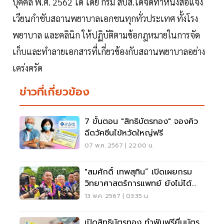
บุคคล พ.ศ. 2562 ได้ โดย กรม สบส.ได้จัดทำหนังสือแจ้ง
เวียนกำชับสถานพยาบาลเอกชนทุกทั่วประเทศ ทั้งโรง
พยาบาล และคลินิก ให้ปฏิบัติตามข้อกฎหมายในการจัด
เก็บและทำลายเอกสารที่เกี่ยวข้องกับสถานพยาบาลอย่าง
เคร่งครัด
ข่าวที่เกี่ยวข้อง
7 ขั้นตอน "สิทธิบัตรทอง" จองคิว
ฉีดวัคซีนไข้หวัดใหญ่ฟรี
07 พ.ค. 2567 | 22:00 น.
"สมศักดิ์ เทพสุทิน” เปิดเผยกรม
วิทยาศาสตร์การแพทย์ ยังไม่ได้
ตรวจข้าว 10 ปี
13 พ.ค. 2567 | 03:35 น.
เปิดสิทธิบัตรทอง ทำฟันฟรียื่นบัตร