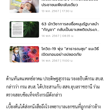
ประชาชนเพียงใบเดียว
13 พ.ค. 2567 | 17:30 น.
63 นักวิชาการลงชื่อหนุนรัฐบาลนำ
"กัญชา" กลับเป็นยาเสพติดประเภท
5
14 พ.ค. 2567 | 08:35 น.
โควิด-19 พุ่ง "สาธารณสุข" แนะวิธี
เปิดเทอมอย่างปลอดภัย
14 พ.ค. 2567 | 11:00 น.
ด้านทันตแพทย์อาคม ประดิษฐสุวรรณ รองอธิบดีกรม สบส.
กล่าวว่า กรม สบส. ได้ประสานกับ สสจ.อุบลราชธานี ร่วม
ตรวจสอบข้อเท็จจริงกรณีดังกล่าว
เบื้องต้นได้ส่งหนังสือถึงโรงพยาบาลเอกชนที่ถูกกล่าวอ้าง