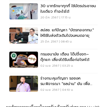
30 บาทรักษาทุกที่ ใช้บัตรประชาชน
ใบเดียว ทำอะไรได้
20 มี.ค. 2567 | 17:15 น.
สปสช. แก้ปัญหา "บัตรทองกทม."
ให้ใช้ใบส่งตัวเดิมไปจนหมดอายุ
25 มี.ค. 2567 | 08:45 น.
กรมอนามัย เตือน โด๊ปจิ้งจก–
ตุ๊กแก เสี่ยงได้รับเชื้อก่อโรคได้
02 เม.ย. 2567 | 03:25 น.
ร่างกม.คุมกัญชา รอชงค
รม.พิจารณา "ชลน่าน" ยัน เพื่อ
ประโยชน์ทางการแพทย์
02 เม.ย. 2567 | 04:10 น.