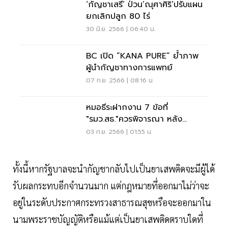
‘กัญชาเสรี’ ป่วน‘ณุศาศิริ’ปรับแผน
ยกเลิกปลูก 80 ไร่
30 มิ.ย. 2566 | 06:40 น.
BC เปิด “KANA PURE” ย้ำภาพ
ผู้นำกัญชาทางการแพทย์
07 ก.ย. 2566 | 08:16 น.
หมอธีระฝากงาน 7 ข้อที่
"รมว.สธ."ควรพิจารณา หลัง
ได้"ครม.เศรษฐา1"
03 ก.ย. 2566 | 01:55 น.
ทั้งนี้หากรัฐบาลจะนำกัญชากลับไปเป็นยาเสพติดจะมีผู้ได้
รับผลกระทบอีกจำนวนมาก แต่กฎหมายที่ออกมาไม่ว่าจะ
อยู่ในระดับประกาศกระทรวงสาธารณสุขหรือจะออกมาใน
นามพระราชบัญญัติหรือแม้แต่เป็นยาเสพติดตราบใดที่