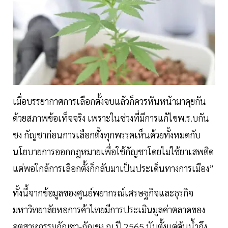
เมื่อบรรยากาศการเลือกตั้งจบแล้วก็ควรหันหน้ามาคุยกัน
ด้วยสภาพข้อเท็จจริง เพราะในช่วงที่มีการแก้ไขพ.ร.บกัน
ชง กัญชาก่อนการเลือกตั้งทุกพรรคเห็นด้วยทั้งหมดกับ
นโยบายการออกกฎหมายเพื่อใช้กัญชาโดยไม่ใช้ยาเสพติด
แต่พอใกล้การเลือกตั้งก็กลับมาเป็นประเด็นทางการเมือง”
ทั้งนี้จากข้อมูลของศูนย์พยากรณ์เศรษฐกิจและธุรกิจ
มหาวิทยาลัยหอการค้าไทยมีการประเมินมูลค่าตลาดของ
อุตสาหกรรมกัญชา-กัญชง ณ ปี 2565 นับตั้งแต่ต้นน้ำถึง