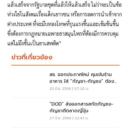
แล้วเสร็จจากรัฐบาลชุดที่แล้วให้แล้วเสร็จ ไม่ว่าจะเป็นข้อ
ห่วงใยในสังคมเรื่องเด็กเยาวชน หรือการลดการนำเข้าจาก
ต่างประเทศ ที่จะมีบทลงโทษที่รุนแรงขึ้นและเข้มข้นขึ้น
ซึ่งต้องการกฎหมายเฉพาะยาสมุนไพรที่ต้องมีการควบคุม
แต่ไม่ถึงขั้นเป็นยาเสพติด”
ข่าวที่เกี่ยวข้อง
สธ. ออกประกาศใหม่ คุมเข้มร้าน
อาหาร ใส่ “กัญชา-กัญชง” ต้อง
ปฏิบัติอย่างไร
23 มิ.ย. 2566 | 07:20 น.
“DOD” ส่งออกสารสกัดกัญชง-
กัญชาตีตลาดญี่ปุ่น
27 มิ.ย. 2566 | 22:43 น.