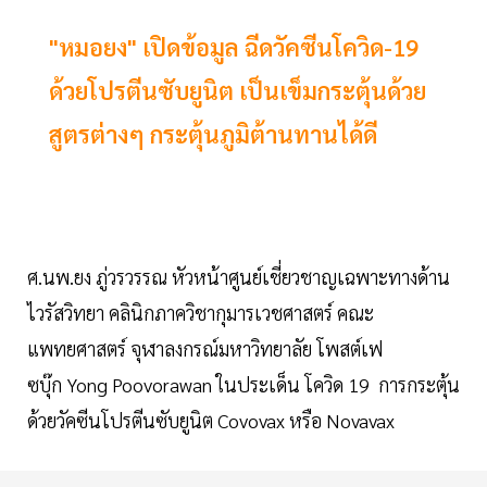
"หมอยง" เปิดข้อมูล ฉีดวัคซีนโควิด-19
ด้วยโปรตีนซับยูนิต เป็นเข็มกระตุ้นด้วย
สูตรต่างๆ กระตุ้นภูมิต้านทานได้ดี
ศ.นพ.ยง ภู่วรวรรณ หัวหน้าศูนย์เชี่ยวชาญเฉพาะทางด้าน
ไวรัสวิทยา คลินิกภาควิชากุมารเวชศาสตร์ คณะ
แพทยศาสตร์ จุฬาลงกรณ์มหาวิทยาลัย โพสต์เฟ
ซบุ๊ก Yong Poovorawan ในประเด็น โควิด 19 การกระตุ้น
ด้วยวัคซีนโปรตีนซับยูนิต Covovax หรือ Novavax