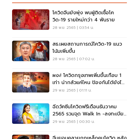
โควิดจีนยังพุ่ง พบผู้ติดเชื้อโค
วิด-19 รายใหม่กว่า 4 พันราย
28 พ.ย. 2565 | 03:54 น.
สธ.เผยสถานการณ์โควิด-19 แนว
โน้มเพิ่มขึ้น
28 พ.ย. 2565 | 07:02 น.
ผงะ! โควิดกรุงเทพเพิ่มขึ้นเกือบ 1
เท่า น่ากลัวแค่ไหน ป้องกันได้ยังไง
เช็คเลย
29 พ.ย. 2565 | 01:11 น.
ฉีดวัคซีนโควิดฟรีเดือนธันวาคม
2565 รวมจุด Walk In -ลงทะเบียน
จองคิว ที่นี่
29 พ.ย. 2565 | 00:30 น.
จีนยอมคลายกฎเหล็กคุมโควิด หลัง