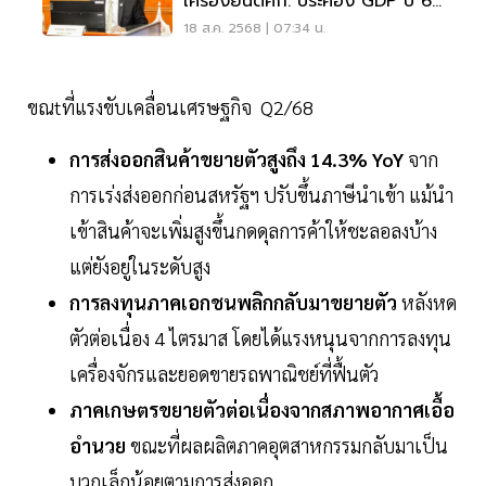
เครื่องยนต์ศก. ประคอง GDP ปี 68
โต 2%
18 ส.ค. 2568 | 07:34 น.
ขณtที่แรงขับเคลื่อนเศรษฐกิจ Q2/68
การส่งออกสินค้าขยายตัวสูงถึง 14.3% YoY
จาก
การเร่งส่งออกก่อนสหรัฐฯ ปรับขึ้นภาษีนำเข้า แม้นำ
เข้าสินค้าจะเพิ่มสูงขึ้นกดดุลการค้าให้ชะลอลงบ้าง
แต่ยังอยู่ในระดับสูง
การลงทุนภาคเอกชนพลิกกลับมาขยายตัว
หลังหด
ตัวต่อเนื่อง 4 ไตรมาส โดยได้แรงหนุนจากการลงทุน
เครื่องจักรและยอดขายรถพาณิชย์ที่ฟื้นตัว
ภาคเกษตรขยายตัวต่อเนื่องจากสภาพอากาศเอื้อ
อำนวย
ขณะที่ผลผลิตภาคอุตสาหกรรมกลับมาเป็น
บวกเล็กน้อยตามการส่งออก