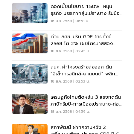
ดอกเบี้ยนโยบาย 1.50% หนุน
ธุรกิจ บรรเทากลุ่มเปราะบาง รับมือ
เศรษฐกิจไทย
16 ส.ค. 2568 | 06:51 น.
ด่วน สศช. ปรับ GDP ไทยทั้งปี
2568 โต 2% เผยไตรมาสสอง
บวก 2.8%
18 ส.ค. 2568 | 02:45 น.
สนค. ผ่าโครงสร้างส่งออก ดัน
“อิเล็กทรอนิกส์-ยานยนต์” พลิก
โฉมเศรษฐกิจสู่ยุคใหม่
18 ส.ค. 2568 | 02:53 น.
เศรษฐกิจไทยติดหล่ม 3 แรงกดดัน
ภาษีทรัมป์-การเมืองเปราะบาง-ท่อง
เที่ยวสะดุด
18 ส.ค. 2568 | 04:59 น.
สภาพัฒน์ ฝากความหวัง 2