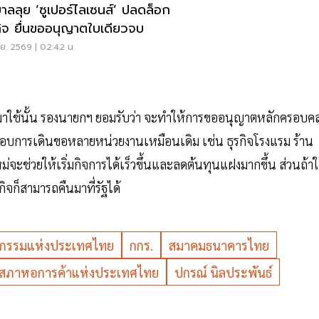
บาลลุย ‘ซูเปอร์ไลเซนส์’ ปลดล็อก
กิจ ยื่นขออนุญาตใบเดียวจบ
.ย. 2569 | 02:42 น.
าใช้นั้น รองนายกฯ ยอมรับว่า จะทำให้การขออนุญาตหลักครอบคล
อบการเดินขอหลายหน่วยงานเหมือนเดิม เช่น ธุรกิจโรงแรม ร้าน
จะช่วยให้เริ่มกิจการได้เร็วขึ้นและลดต้นทุนแฝงมากขึ้น ส่วนถ้า
ิจก็สามารถคืนมาที่รัฐได้
กรรมแห่งประเทศไทย
กกร.
สมาคมธนาคารไทย
สภาหอการค้าแห่งประเทศไทย
ปกรณ์ นิลประพันธ์