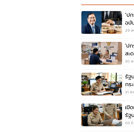
‘ปก
ฉบั
คุณ
29 พ.
'ปก
สะด
ซ้ำ 
30 พ.
รัฐ
กระ
ค่า
31 พ.
เปิด
รัฐ
เดื
03 มิ