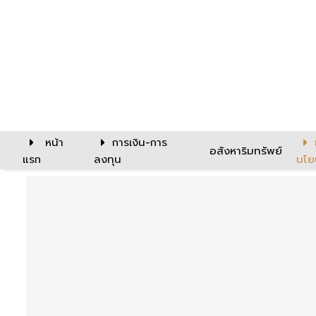
หน้า
การเงิน-การ
อสังหาริมทรัพย์
แรก
ลงทุน
นโย