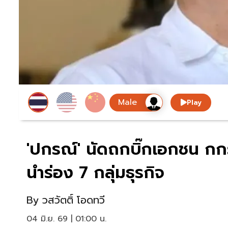
Play
'ปกรณ์' นัดถกบิ๊กเอกชน กกร.
นำร่อง 7 กลุ่มธุรกิจ
By
วสวัตติ์ โอดทวี
04 มิ.ย. 69 | 01:00 น.