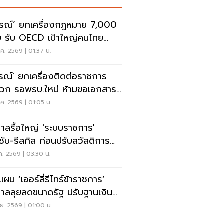
รณ์’ ยกเครื่องกฎหมาย 7,000
บ รับ OECD เป้าใหญ่คนไทย
ภาพชีวิตดี
ค. 2569 | 01:37 น.
รณ์' ยกเครื่องติดต่อราชการ
วก รอพรบ.ใหม่ ห้ามขอเอกสาร
ทำธุรกิจง่าย
ค. 2569 | 01:05 น.
บาลรื้อใหญ่ 'ระบบราชการ'
ชับ-รีสกิล ก่อนปรับสวัสดิการ
ตอบแทน
ค. 2569 | 03:30 น.
แผน ‘เออร์ลี่รีไทร์ข้าราชการ’
บาลลุยลดขนาดรัฐ ปรับฐานเงิน
อนใหม่
.ย. 2569 | 01:00 น.