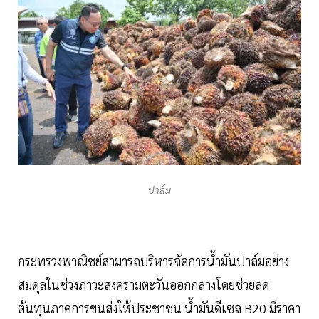
ปาล์ม
กระทรวงพาณิชย์สามารถบริหารจัดการนํ้ามันปาล์มอย่าง
สมดุลในช่วงภาวะสงครามตะวันออกกลางโดยช่วยลด
ต้นทุนภาคการขนส่งให้ประชาชน นํ้ามันดีเซล B20 มีราคา