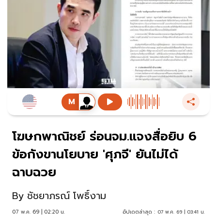
โฆษกพาณิชย์ ร่อนจม.แจงสื่อยิบ 6
ข้อกังขานโยบาย 'ศุภจี' ยันไม่ได้
ฉาบฉวย
By
ชัชยาภรณ์ โพธิ์งาม
07 พ.ค. 69 | 02:20 น.
อัปเดตล่าสุด :
07 พ.ค. 69 | 03:41 น.