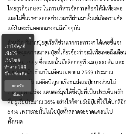
ไทยธุรกิจเกษตร ในการบริหารจัดการสต็อกให้มีเพียงพอ
และไม่ขึ้นราคาตลอดช่วงเวลาที่ผ่านมาตั้งแต่เกิดความขัด
แย้งในตะวันออกกลางจนถึงปัจจุบัน
×
สําหรับปริมาณปุ๋ยยูเรียที่ช่วงแรกกระทรวงฯ ได้เคยชี้แจง
เราใช้คุกกี้
ตามข้อมูลจากสมาคมปุ๋ยที่เกี่ยวข้องว่าจะมีเพียงพอถึงเดือน
เพื่อให้
เว็บไซต์
สิงหาคม 2569 ซึ่งขณะนั้นมีสต็อกอยู่ที่ 340,000 ตัน และ
ทำงานได้ดี
คาดว่าจะนําเข้ามาในเดือนเมษายน 2569 ประมาณ
ขึ้น
เพิ่มเติม
200,000 ตัน แต่ติดปัญหาเรือขนส่งแม่ปุ๋ยบางส่วนไม่
ยอมรับ
สามารถผ่านช่อง แคบฮอร์มุซได้ซึ่งปุ๋ยที่เป็นประเด็นหลัก
ตั้งค่า
คือ ยูเรียประมาณ 36% อย่างไรก็ตามยังมีปุ๋ยที่ใช้ได้ปกติอีก
64% เพราะฉะนั้นไม่ใช่ปุ๋ยทั้งตลาดจะขาดแคลนไป
ทั้งหมด