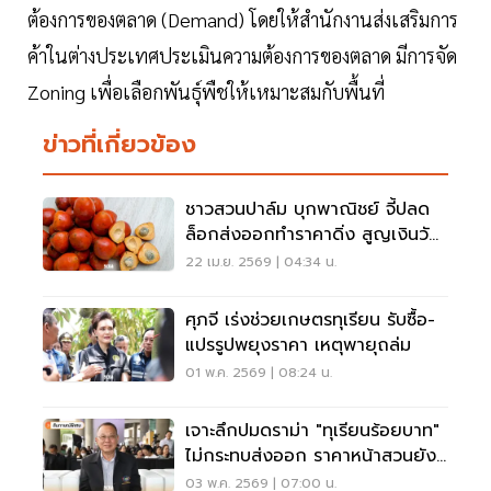
ต้องการของตลาด (Demand) โดยให้สํานักงานส่งเสริมการ
ค้าในต่างประเทศประเมินความต้องการของตลาด มีการจัด
Zoning เพื่อเลือกพันธุ์พืชให้เหมาะสมกับพื้นที่
ข่าวที่เกี่ยวข้อง
ชาวสวนปาล์ม บุกพาณิชย์ จี้ปลด
ล็อกส่งออกทำราคาดิ่ง สูญเงินวัน
ละ 120 ล้าน
22 เม.ย. 2569 | 04:34 น.
ศุภจี เร่งช่วยเกษตรทุเรียน รับซื้อ-
แปรรูปพยุงราคา เหตุพายุถล่ม
01 พ.ค. 2569 | 08:24 น.
เจาะลึกปมดราม่า "ทุเรียนร้อยบาท"
ไม่กระทบส่งออก ราคาหน้าสวนยัง
ยืน 140 บาท
03 พ.ค. 2569 | 07:00 น.