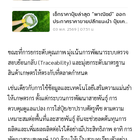
เช็กราคาปุ๋ยล่าสุด “พาณิชย์” ออก
ประกาศราคาขายปลีกแนะนำ ปุ๋ยเคมี
ทั่วประเทศ
03 พ.ค. 2569 | 07:51 น.
ขณะที่การยกระดับคุณภาพ มุ่งเน้นการพัฒนาระบบตรวจ
สอบย้อนกลับ (Traceability) และมุ่งยกระดับมาตรฐาน
สินค้าเกษตรให้ตรงกับที่ตลาดกําหนด
เช่นเดียวกับการใช้ข้อมูลและเทคโนโลยีเสริมความแม่นยํา
ให้เกษตรกร ตั้งแต่กระบวนการพัฒนาสายพันธุ์ การ
ควบคุมดูแลแปลง การใส่ปุ๋ย/ยาปราบศัตรูพืช ตามความ
เหมาะสมต่อพื้นที่และสายพันธุ์ อันจะช่วยลดต้นทุนการ
ผลิตและเพิ่มผลผลิตต่อไร่ได้อย่างมีประสิทธิภาพ อาทิ การ
พัฒนาสวนสมพงษ์ 100 ล้าน ให้เป็นสวนทุเรียนตัวอย่าง