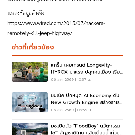
แหล่งข้อมูลอ้างอิง
https://www.wired.com/2015/07/hackers-
remotely-kill-jeep-highway/
ข่าวที่เกี่ยวข้อง
แกร็บ เผยเทรนด์ Longevity-
HYROX มาแรง ปลุกคนเมือง เรียก
รถไปสวนโต 5 เท่า
06 ส.ค. 2569 | 10:37 น.
ซินเน็ค ปักหมุด AI Economy ดัน
New Growth Engine สร้างราย
ได้ประจำ
06 ส.ค. 2569 | 09:59 น.
มช.เปิดตัว "FloodBoy" นวัตกรรม
IoT สัญชาติไทย แจ้งเตือนน้ำท่วม