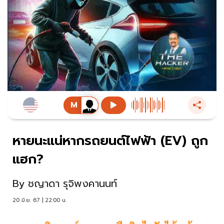
หายนะแน่หากรถยนต์ไฟฟ้า (EV) ถูก
แฮก?
By
ชญาดา รุจิพงคานนท์
20 มิ.ย. 67 | 22:00 น.