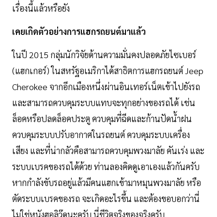
เรื่องนี้แล้วหรือยัง
เคยเกิดตัวอย่างการแฮกรถยนต์มาแล้ว
ในปี 2015 กลุ่มนักวิจัยด้านความมั่นคงปลอดภัยไซเบอร์
(แฮกเกอร์) ในสหรัฐอเมริกาได้สาธิตการแฮกรถยนต์ Jeep
Cherokee จากอีกเมืองหนึ่งผ่านอินเทอร์เน็ตเข้าไปยังรถ
และสามารถควบคุมระบบแทบจะทุกอย่างของรถได้ เช่น
ล็อคหรือปลดล็อคประตู ควบคุมที่ฉีดและก้านปัดน้ำฝน
ควบคุมระบบปรับอากาศในรถยนต์ ควบคุมระบบเครื่อง
เสียง และที่น่ากลัวคือสามารถควบคุมพวงมาลัย คันเร่ง และ
ระบบเบรคของรถได้ด้วย ท่านลองคิดดูเอาเองแล้วกันครับ
หากกำลังขับรถอยู่แล้วมีคนแฮกเข้ามาหมุนพวงมาลัย หรือ
ตัดระบบเบรคของรถ จะเกิดอะไรขึ้น และต้องขอบอกว่านี่
ไม่ใช่หนังฮอลิวู๊ดนะครับ นี่ชีวิตจริงของจริงครับ