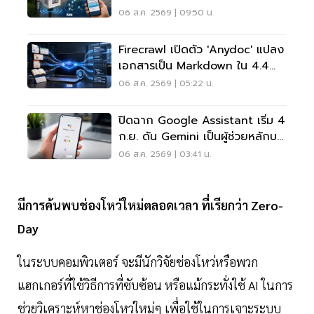
เรียลไทม์
06 ส.ค. 2569 | 09:50 น.
Firecrawl เปิดตัว 'anydoc' แปลง
เอกสารเป็น Markdown ใน 4.4
มิลลิวินาที
06 ส.ค. 2569 | 05:22 น.
ปิดฉาก Google Assistant เริ่ม 4
ก.ย. ดัน Gemini เป็นผู้ช่วยหลักบน
Android
06 ส.ค. 2569 | 03:41 น.
มีการค้นพบช่องโหว่ใหม่ตลอดเวลา ที่เรียกว่า Zero-
Day
ในระบบคอมพิวเตอร์ จะมีนักวิจัยช่องโหว่หรือพวก
แฮกเกอร์ที่ใช้วิธีการที่ซับซ้อน หรือแม้กระทั่งใช้ AI ในการ
ช่วยวิเคราะห์หาช่องโหว่ใหม่ๆ เพื่อใช้ในการเจาะระบบ